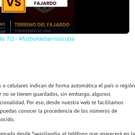
a
y
do 72) - #futboldebarrioscuba
V
i
d
s o celulares indican de forma automática el país o región
e no se tienen guardados, sin embargo, algunos
cionalidad. Por eso, desde nuestra web te facilitamos
e
puedas conocer la procedencia de los números de
ocido.
o
llamada desde Swazilandia, el teléfono que aparecerá en la