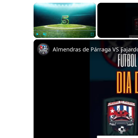
×
Play
Unmute
Fullscreen
Almendras de Párraga VS Fajardo