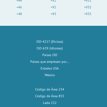
+44
+91
+931
+46
+92
+932
+48
+93
+935
ISO-4217 (Divisas)
ISO-639 (Idiomas)
Países ISO
Países que empiezan por...
Estados USA
México
Código de Área 234
Código de Área 855
Lada 222