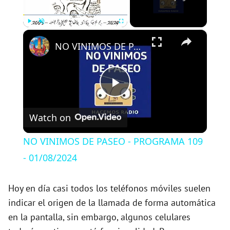
×
Play
Unmute
Fullscreen
NO VINIMOS DE PASEO - PROGRAMA 109 - 01/08/2024
P
Watch on
l
NO VINIMOS DE PASEO - PROGRAMA 109
a
- 01/08/2024
y
Hoy en día casi todos los teléfonos móviles suelen
indicar el origen de la llamada de forma automática
en la pantalla, sin embargo, algunos celulares
V