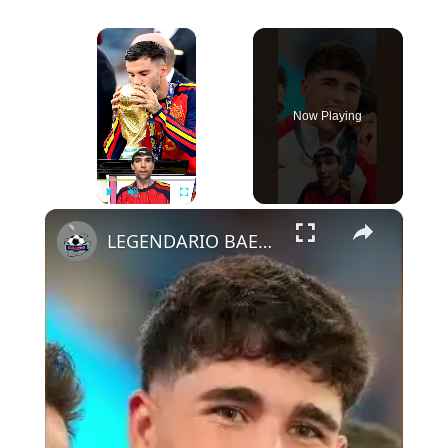
×
Now Playing
×
Play
Unmute
Fullscreen
LEGENDARIO BAENA