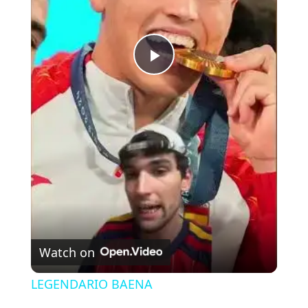
P
l
a
y
V
Watch on
i
LEGENDARIO BAENA