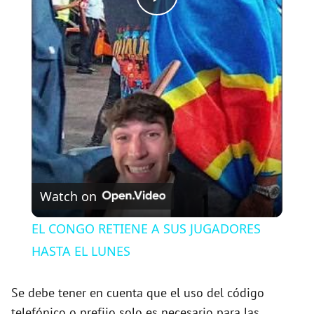
P
l
a
y
V
Watch on
i
EL CONGO RETIENE A SUS JUGADORES
HASTA EL LUNES
d
Se debe tener en cuenta que el uso del código
e
telefónico o prefijo solo es necesario para las