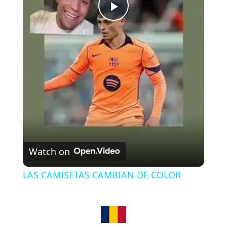
P
l
a
y
V
Watch on
i
LAS CAMISETAS CAMBIAN DE COLOR
d