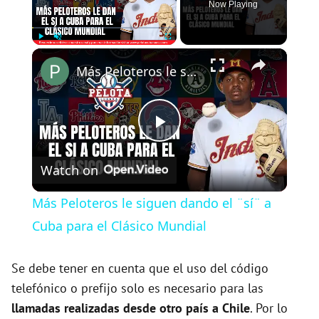
Now Playing
×
Play
Unmute
Fullscreen
Más Peloteros le siguen dando el ¨sí¨ a Cuba para el Clásico Mundial
P
Watch on
l
Más Peloteros le siguen dando el ¨sí¨ a
a
Cuba para el Clásico Mundial
y
Se debe tener en cuenta que el uso del código
telefónico o prefijo solo es necesario para las
llamadas realizadas desde otro país a Chile
. Por lo
V