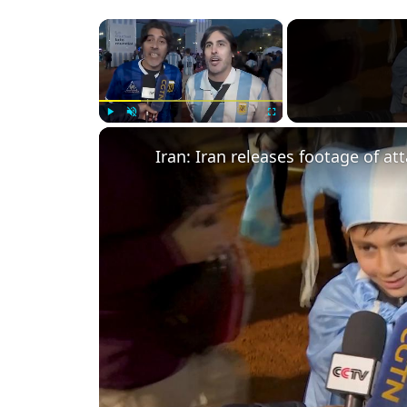
×
Play
Unmute
Fullscreen