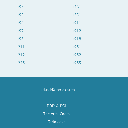
+94
+261
+95
+351
+96
+911
+97
+912
+98
+918
+211
+931
+212
+932
+223
+935
Ladas MX no existen
DDD & DDI
The Area Codes
Todoladas