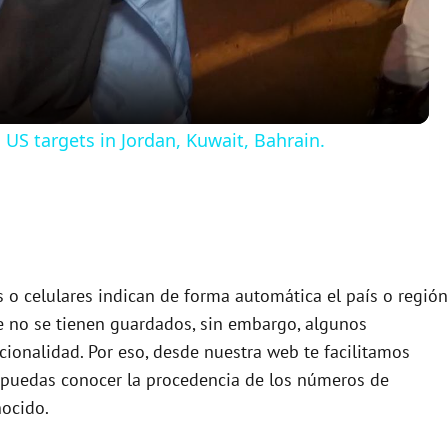
a
y
n US targets in Jordan, Kuwait, Bahrain.
V
i
d
s o celulares indican de forma automática el país o región
e no se tienen guardados, sin embargo, algunos
cionalidad. Por eso, desde nuestra web te facilitamos
e
puedas conocer la procedencia de los números de
ocido.
o