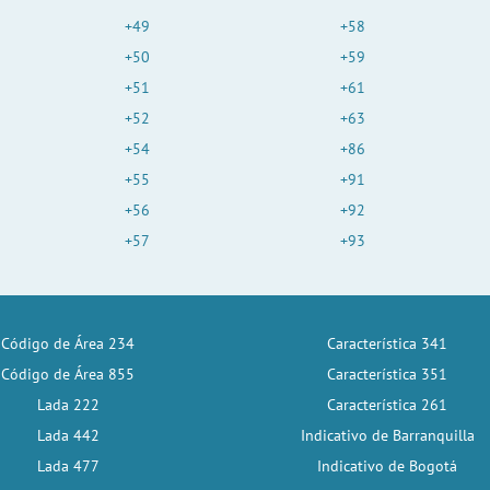
+49
+58
+50
+59
+51
+61
+52
+63
+54
+86
+55
+91
+56
+92
+57
+93
Código de Área 234
Característica 341
Código de Área 855
Característica 351
Lada 222
Característica 261
Lada 442
Indicativo de Barranquilla
Lada 477
Indicativo de Bogotá