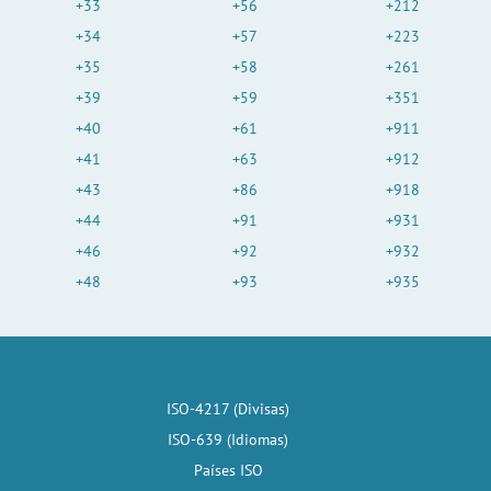
+33
+56
+212
+34
+57
+223
+35
+58
+261
+39
+59
+351
+40
+61
+911
+41
+63
+912
+43
+86
+918
+44
+91
+931
+46
+92
+932
+48
+93
+935
ISO-4217 (Divisas)
ISO-639 (Idiomas)
Países ISO