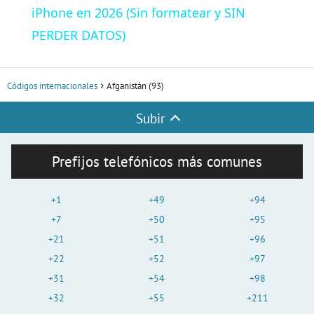
a
iPhone en 2026 (Sin formatear y SIN
PERDER DATOS)
y
Códigos internacionales
Afganistán (93)
V
Subir
i
Prefijos telefónicos más comunes
d
+1
+49
+94
e
+7
+50
+95
+21
+51
+96
+22
+52
+97
o
+31
+54
+98
+32
+55
+211