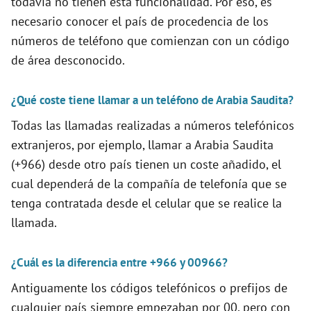
todavía no tienen está funcionalidad. Por eso, es
necesario conocer el país de procedencia de los
i
números de teléfono que comienzan con un código
de área desconocido.
d
¿Qué coste tiene llamar a un teléfono de Arabia Saudita?
e
Todas las llamadas realizadas a números telefónicos
extranjeros, por ejemplo, llamar a Arabia Saudita
o
(+966) desde otro país tienen un coste añadido, el
cual dependerá de la compañía de telefonía que se
tenga contratada desde el celular que se realice la
llamada.
¿Cuál es la diferencia entre +966 y 00966?
Antiguamente los códigos telefónicos o prefijos de
cualquier país siempre empezaban por 00, pero con