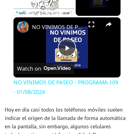
×
Play
Unmute
Fullscreen
NO VINIMOS DE PASEO - PROGRAMA 109 - 01/08/2024
P
Watch on
l
NO VINIMOS DE PASEO - PROGRAMA 109
a
- 01/08/2024
y
Hoy en día casi todos los teléfonos móviles suelen
indicar el origen de la llamada de forma automática
en la pantalla, sin embargo, algunos celulares
V