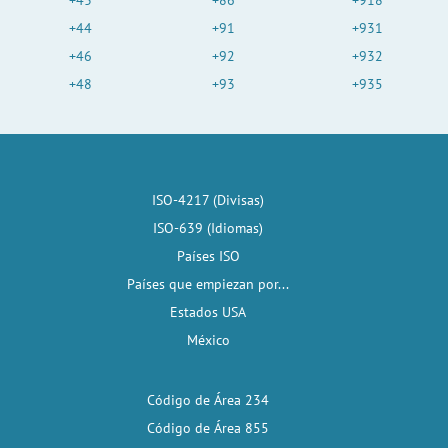
+43
+86
+918
+44
+91
+931
+46
+92
+932
+48
+93
+935
ISO-4217 (Divisas)
ISO-639 (Idiomas)
Países ISO
Países que empiezan por...
Estados USA
México
Código de Área 234
Código de Área 855