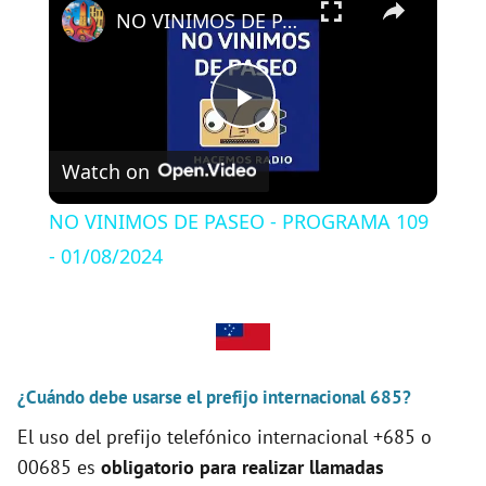
NO VINIMOS DE PASEO - PROGRAMA 109 - 01/08/2024
P
Watch on
l
NO VINIMOS DE PASEO - PROGRAMA 109
a
- 01/08/2024
y
V
¿Cuándo debe usarse el prefijo internacional 685?
El uso del prefijo telefónico internacional +685 o
i
00685 es
obligatorio para realizar llamadas