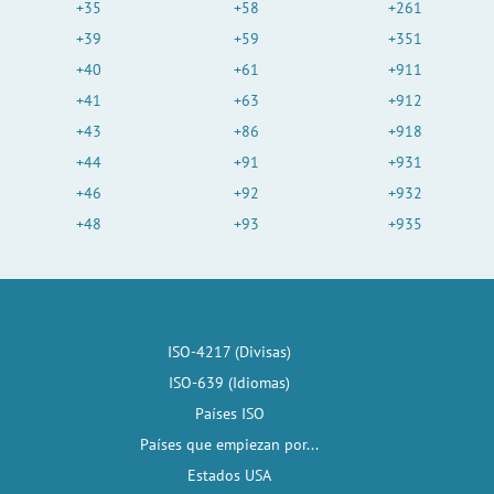
+35
+58
+261
+39
+59
+351
+40
+61
+911
+41
+63
+912
+43
+86
+918
+44
+91
+931
+46
+92
+932
+48
+93
+935
ISO-4217 (Divisas)
ISO-639 (Idiomas)
Países ISO
Países que empiezan por...
Estados USA