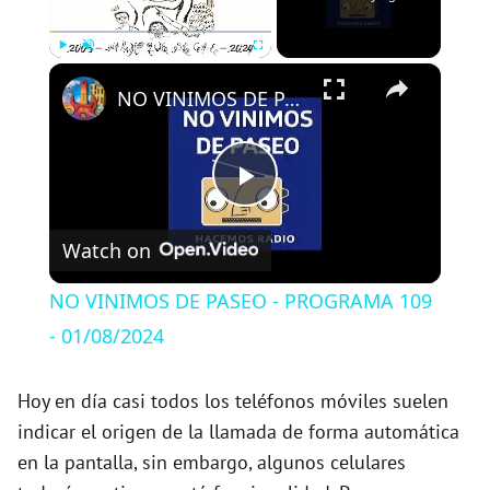
×
Play
Unmute
Fullscreen
NO VINIMOS DE PASEO - PROGRAMA 109 - 01/08/2024
P
Watch on
l
NO VINIMOS DE PASEO - PROGRAMA 109
a
- 01/08/2024
y
Hoy en día casi todos los teléfonos móviles suelen
indicar el origen de la llamada de forma automática
en la pantalla, sin embargo, algunos celulares
V