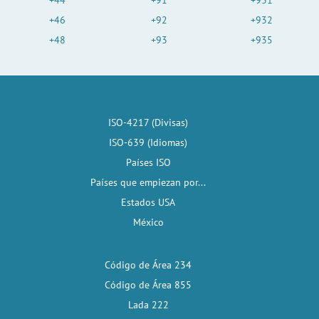
+44
+91
+931
+46
+92
+932
+48
+93
+935
ISO-4217 (Divisas)
ISO-639 (Idiomas)
Países ISO
Países que empiezan por...
Estados USA
México
Código de Área 234
Código de Área 855
Lada 222