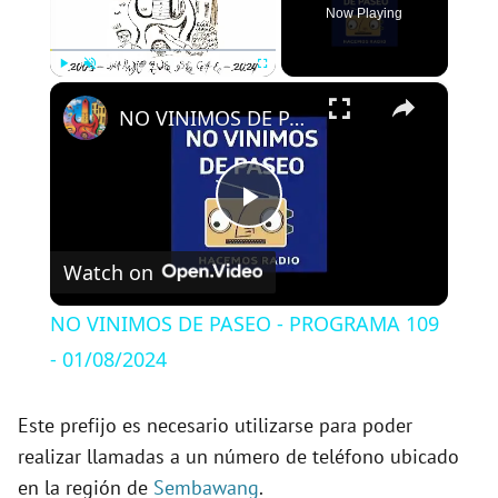
Now Playing
×
Play
Unmute
Fullscreen
NO VINIMOS DE PASEO - PROGRAMA 109 - 01/08/2024
P
Watch on
l
NO VINIMOS DE PASEO - PROGRAMA 109
a
- 01/08/2024
y
Este prefijo es necesario utilizarse para poder
realizar llamadas a un número de teléfono ubicado
en la región de
Sembawang
.
V