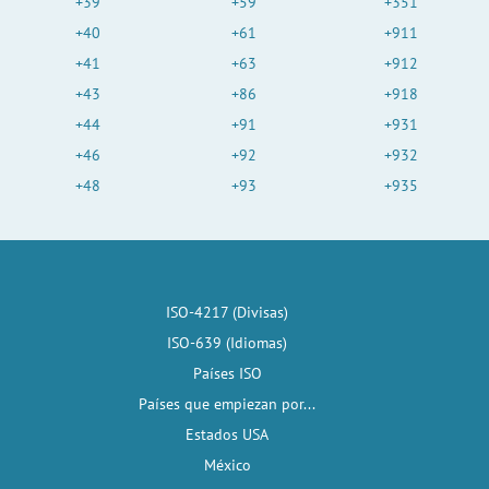
+39
+59
+351
+40
+61
+911
+41
+63
+912
+43
+86
+918
+44
+91
+931
+46
+92
+932
+48
+93
+935
ISO-4217 (Divisas)
ISO-639 (Idiomas)
Países ISO
Países que empiezan por...
Estados USA
México