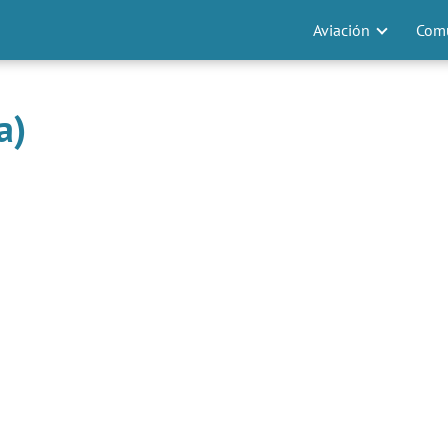
Aviación
Comu
)
a)