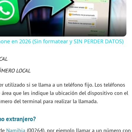
a
y
one en 2026 (Sin formatear y SIN PERDER DATOS)
V
CAL
i
ÚMERO LOCAL
r utilizado si se llama a un teléfono fijo. Los teléfonos
d
área que les indique la ubicación del dispositivo con el
úmero del terminal para realizar la llamada.
e
no extranjero?
o
 de
Namibia
(00264), por ejemplo llamar a un número con