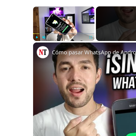
×
Play
Unmute
Fullscreen