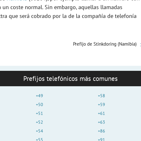
rá un coste normal. Sin embargo, aquellas llamadas
xtra que será cobrado por la de la compañía de telefonía
Prefijo de Stinkdoring (Namibia)
Prefijos telefónicos más comunes
+49
+58
+50
+59
+51
+61
+52
+63
+54
+86
+55
+91