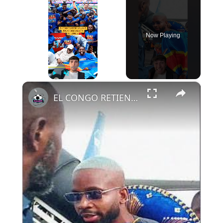
Now Playing
×
Play
Unmute
Fullscreen
EL CONGO RETIENE A SUS JUGADORES HASTA EL LUNES