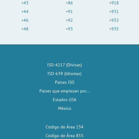
+43
+86
+918
+44
+91
+931
+46
+92
+932
+48
+93
+935
ISO-4217 (Divisas)
ISO-639 (Idiomas)
Países ISO
Países que empiezan por...
Estados USA
México
Código de Área 234
Código de Área 855