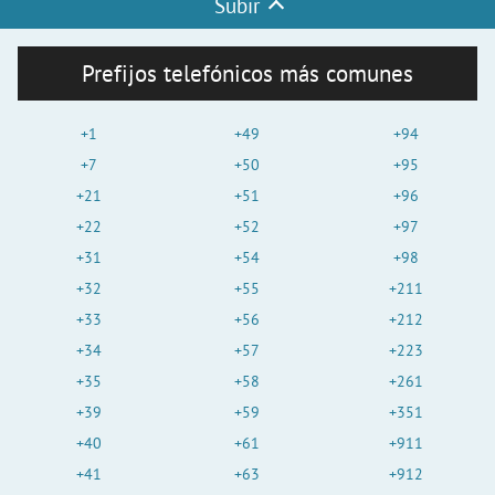
Subir
Prefijos telefónicos más comunes
+1
+49
+94
+7
+50
+95
+21
+51
+96
+22
+52
+97
+31
+54
+98
+32
+55
+211
+33
+56
+212
+34
+57
+223
+35
+58
+261
+39
+59
+351
+40
+61
+911
+41
+63
+912