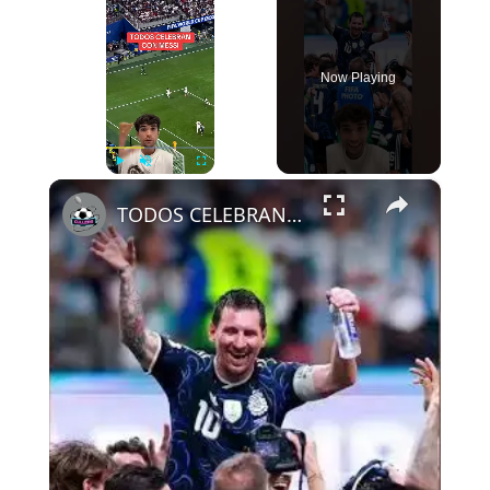
Now Playing
×
Play
Unmute
Fullscreen
TODOS CELEBRAN CON MESSI