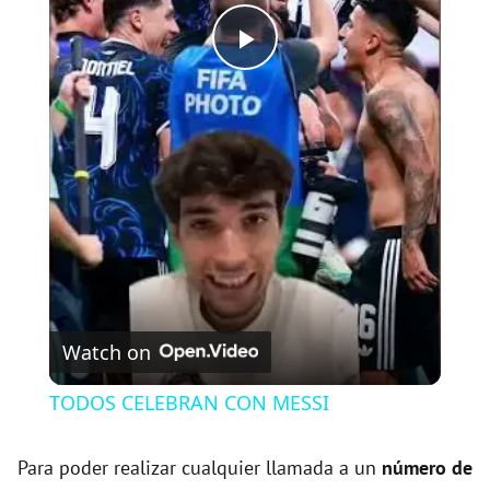
P
l
a
y
V
Watch on
i
TODOS CELEBRAN CON MESSI
d
Para poder realizar cualquier llamada a un
número de