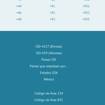
+44
+91
+931
+46
+92
+932
+48
+93
+935
ISO-4217 (Divisas)
ISO-639 (Idiomas)
Países ISO
Países que empiezan por...
Estados USA
México
Código de Área 234
Código de Área 855