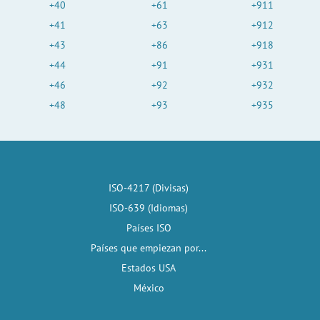
+40
+61
+911
+41
+63
+912
+43
+86
+918
+44
+91
+931
+46
+92
+932
+48
+93
+935
ISO-4217 (Divisas)
ISO-639 (Idiomas)
Países ISO
Países que empiezan por...
Estados USA
México