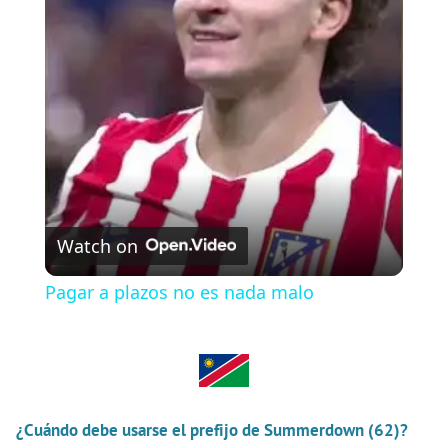
l
a
y
V
Watch on
i
Pagar a plazos no es nada malo
d
e
¿Cuándo debe usarse el prefijo de Summerdown (62)?