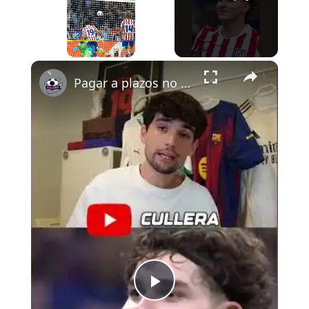
×
Play
Unmute
Fullscreen
Pagar a plazos no es nada malo
P