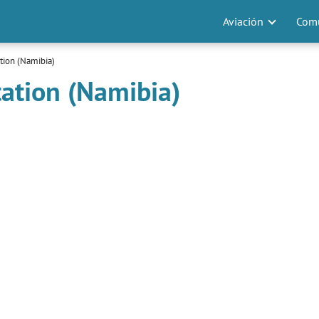
Aviación
Comu
tion (Namibia)
tation (Namibia)