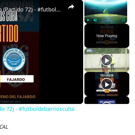
×
×
Almendras de Párraga VS Fajardo (Partido 72) - #futboldebarrioscuba
Play
Unmute
Fullscreen
Now Playing
do 72) - #futboldebarrioscuba
CAL