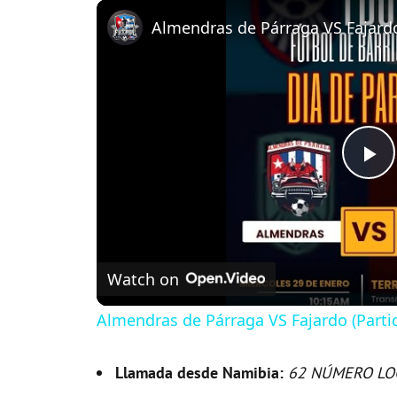
P
l
Watch on
a
Almendras de Párraga VS Fajardo (Parti
y
Llamada desde Namibia:
62 NÚMERO LO
V