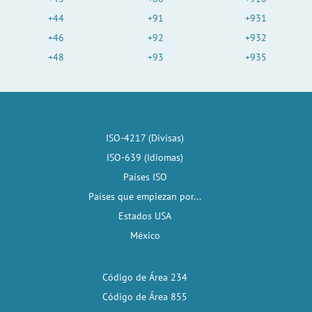
+44
+91
+931
+46
+92
+932
+48
+93
+935
ISO-4217 (Divisas)
ISO-639 (Idiomas)
Países ISO
Países que empiezan por...
Estados USA
México
Código de Área 234
Código de Área 855