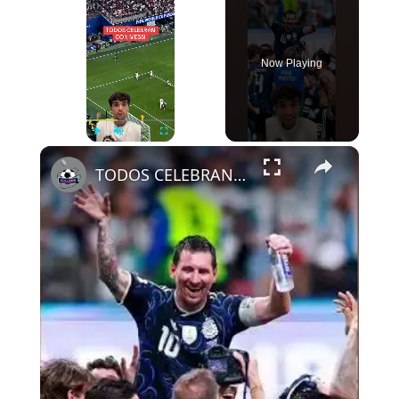
Now Playing
×
Play
Unmute
Fullscreen
TODOS CELEBRAN CON MESSI