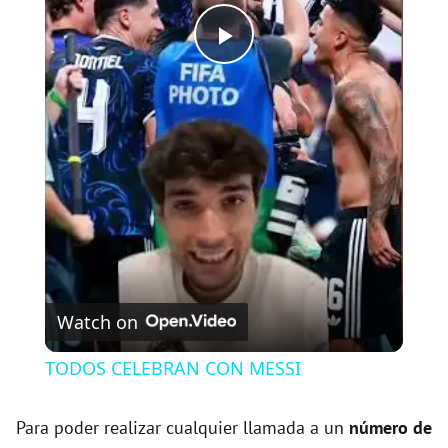
P
l
a
y
V
Watch on
i
TODOS CELEBRAN CON MESSI
d
Para poder realizar cualquier llamada a un
número de