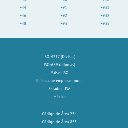
+44
+91
+931
+46
+92
+932
+48
+93
+935
ISO-4217 (Divisas)
ISO-639 (Idiomas)
Países ISO
Países que empiezan por...
Estados USA
México
Código de Área 234
Código de Área 855