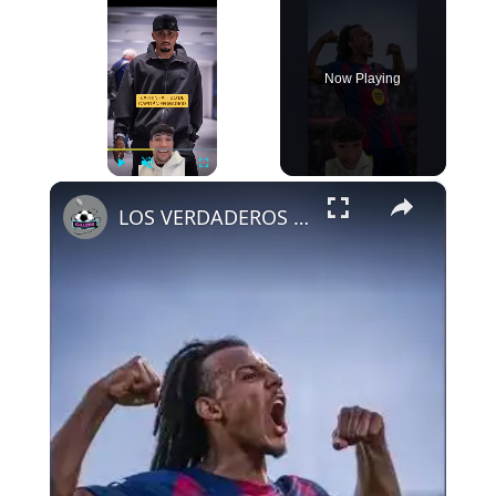
Now Playing
×
Play
Unmute
Fullscreen
LOS VERDADEROS CAPITANES