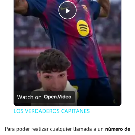
P
l
a
y
V
Watch on
i
LOS VERDADEROS CAPITANES
d
Para poder realizar cualquier llamada a un
número de