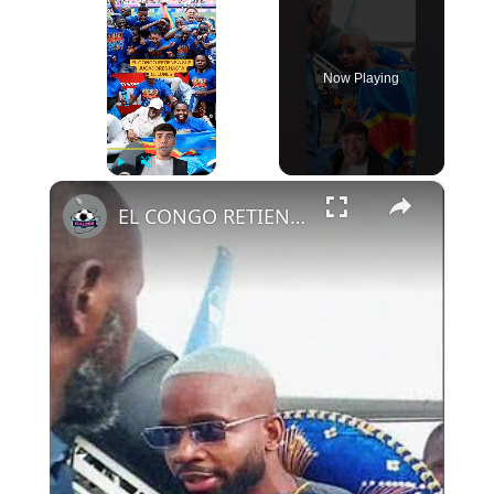
Now Playing
×
Play
Unmute
Fullscreen
EL CONGO RETIENE A SUS JUGADORES HASTA EL LUNES