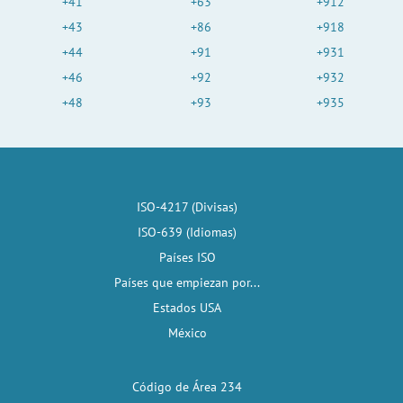
+41
+63
+912
+43
+86
+918
+44
+91
+931
+46
+92
+932
+48
+93
+935
ISO-4217 (Divisas)
ISO-639 (Idiomas)
Países ISO
Países que empiezan por...
Estados USA
México
Código de Área 234