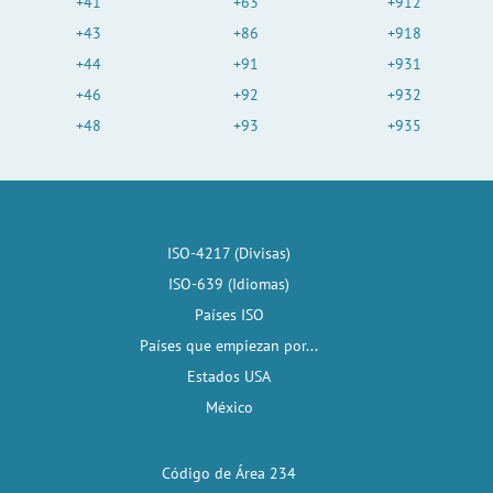
+41
+63
+912
+43
+86
+918
+44
+91
+931
+46
+92
+932
+48
+93
+935
ISO-4217 (Divisas)
ISO-639 (Idiomas)
Países ISO
Países que empiezan por...
Estados USA
México
Código de Área 234