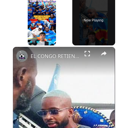
Now Playing
×
Play
Unmute
Fullscreen
EL CONGO RETIENE A SUS JUGADORES HASTA EL LUNES