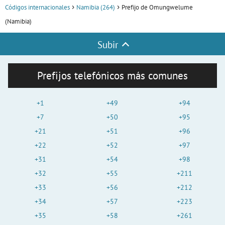
Códigos internacionales
Namibia (264)
Prefijo de Omungwelume
(Namibia)
Subir
Prefijos telefónicos más comunes
+1
+49
+94
+7
+50
+95
+21
+51
+96
+22
+52
+97
+31
+54
+98
+32
+55
+211
+33
+56
+212
+34
+57
+223
+35
+58
+261