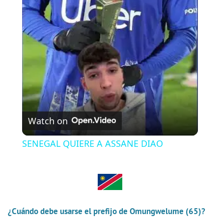
l
a
y
V
Watch on
i
SENEGAL QUIERE A ASSANE DIAO
d
e
¿Cuándo debe usarse el prefijo de Omungwelume (65)?