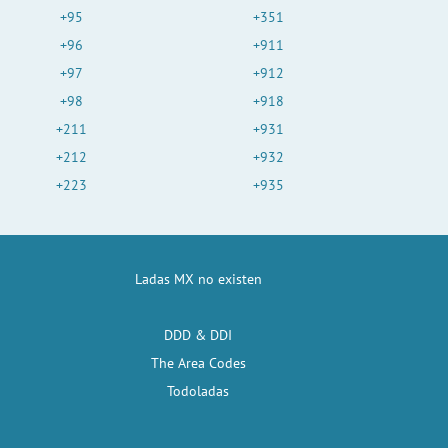
+95
+351
+96
+911
+97
+912
+98
+918
+211
+931
+212
+932
+223
+935
Ladas MX no existen
DDD & DDI
The Area Codes
Todoladas