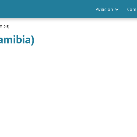
Aviación
Comu
mibia)
amibia)