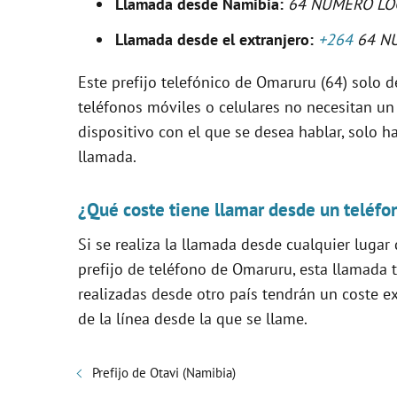
Llamada desde Namibia:
64 NÚMERO LO
Llamada desde el extranjero:
+264
64 N
i
Este prefijo telefónico de Omaruru (64) solo de
d
teléfonos móviles o celulares no necesitan un
dispositivo con el que se desea hablar, solo ha
e
llamada.
o
¿Qué coste tiene llamar desde un teléfo
Si se realiza la llamada desde cualquier lugar
prefijo de teléfono de Omaruru, esta llamada 
realizadas desde otro país tendrán un coste e
de la línea desde la que se llame.
Prefijo de Otavi (Namibia)