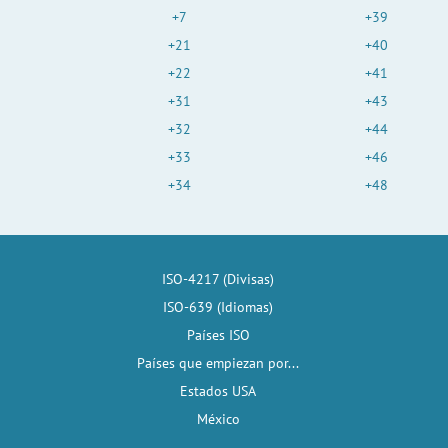
+7
+39
+21
+40
+22
+41
+31
+43
+32
+44
+33
+46
+34
+48
ISO-4217 (Divisas)
ISO-639 (Idiomas)
Países ISO
Países que empiezan por...
Estados USA
México