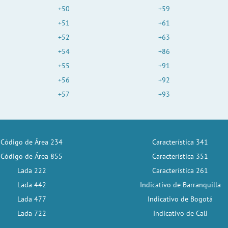
+50
+59
+51
+61
+52
+63
+54
+86
+55
+91
+56
+92
+57
+93
Código de Área 234
Característica 341
Código de Área 855
Característica 351
Lada 222
Característica 261
Lada 442
Indicativo de Barranquilla
Lada 477
Indicativo de Bogotá
Lada 722
Indicativo de Cali