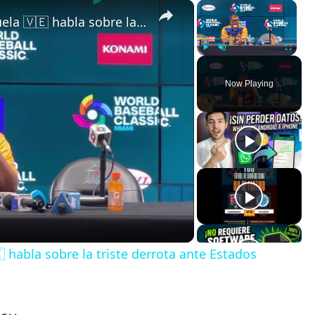
×
×
Omar López, manager de Venezuela 🇻🇪 habla sobre la triste derrota ante Estados Unidos
Play
Unmute
Fullscreen
Now Playing
habla sobre la triste derrota ante Estados