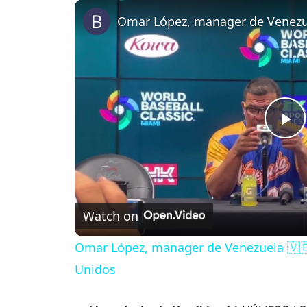
P
l
Watch on
a
Omar López, manager de Venezuela 🇻🇪 
y
Unidos
V