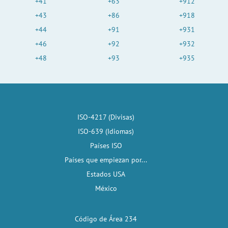
+41
+63
+912
+43
+86
+918
+44
+91
+931
+46
+92
+932
+48
+93
+935
ISO-4217 (Divisas)
ISO-639 (Idiomas)
Países ISO
Países que empiezan por...
Estados USA
México
Código de Área 234