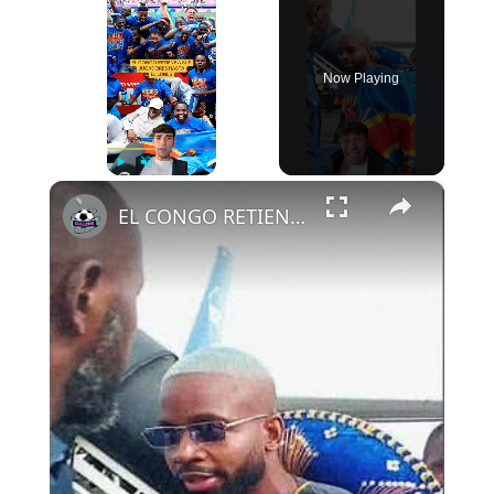
Now Playing
×
Play
Unmute
Fullscreen
EL CONGO RETIENE A SUS JUGADORES HASTA EL LUNES