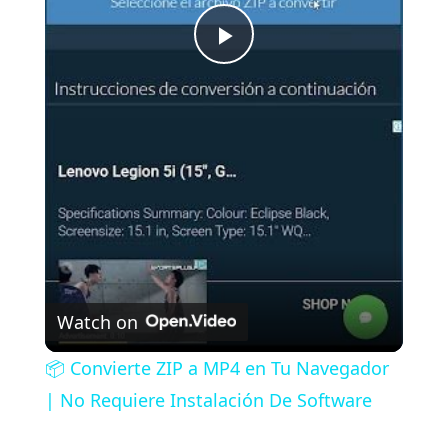
P
l
a
y
V
Watch on
i
📦 Convierte ZIP a MP4 en Tu Navegador
| No Requiere Instalación De Software
d