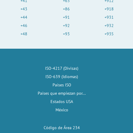
+41
+63
+912
+43
+86
+918
+44
+91
+931
+46
+92
+932
+48
+93
+935
ISO-4217 (Divisas)
ISO-639 (Idiomas)
Países ISO
Países que empiezan por...
Estados USA
México
Código de Área 234