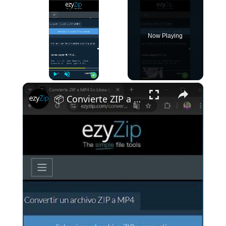
Now Playing
×
Play
Unmute
Fullscreen
📦 Convierte ZIP a MP4 en Tu Navegador | No Requiere Instalación De Software