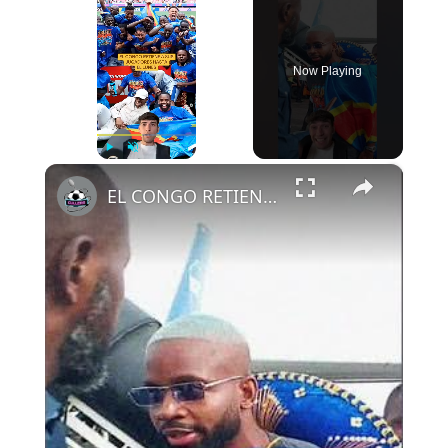
Now Playing
×
Play
Unmute
Fullscreen
EL CONGO RETIENE A SUS JUGADORES HASTA EL LUNES