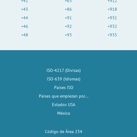
+41
+63
+912
+43
+86
+918
+44
+91
+931
+46
+92
+932
+48
+93
+935
ISO-4217 (Divisas)
ISO-639 (Idiomas)
Países ISO
Países que empiezan por...
Estados USA
México
Código de Área 234