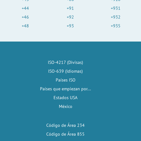
+44
+91
+931
+46
+92
+932
+48
+93
+935
ISO-4217 (Divisas)
ISO-639 (Idiomas)
Países ISO
Países que empiezan por...
Estados USA
México
Código de Área 234
Código de Área 855