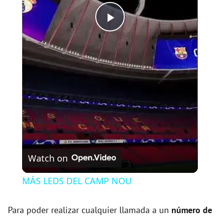
P
l
a
y
V
Watch on
i
MÁS LEDS DEL CAMP NOU
d
Para poder realizar cualquier llamada a un
número de