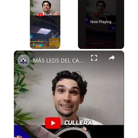
Now Playing
×
Play
Unmute
Fullscreen
MÁS LEDS DEL CAMP NOU