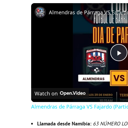
P
l
Watch on
a
Almendras de Párraga VS Fajardo (Parti
y
Llamada desde Namibia:
63 NÚMERO LO