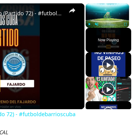
×
×
Almendras de Párraga VS Fajardo (Partido 72) - #futboldebarrioscuba
Play
Unmute
Fullscreen
Now Playing
do 72) - #futboldebarrioscuba
CAL