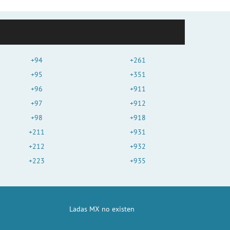
+94
+261
+95
+351
+96
+911
+97
+912
+98
+918
+211
+931
+212
+932
+223
+935
Ladas MX no existen