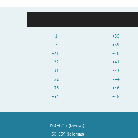
+1
+35
+7
+39
+21
+40
+22
+41
+31
+43
+32
+44
+33
+46
+34
+48
ISO-4217 (Divisas)
ISO-639 (Idiomas)