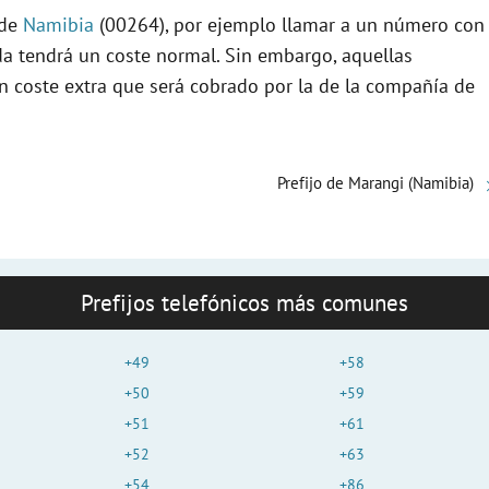
 de
Namibia
(00264), por ejemplo llamar a un número con
da tendrá un coste normal. Sin embargo, aquellas
n coste extra que será cobrado por la de la compañía de
Prefijo de Marangi (Namibia)
Prefijos telefónicos más comunes
+49
+58
+50
+59
+51
+61
+52
+63
+54
+86