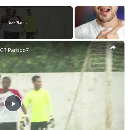
Now Playing
×
 CR Partido7
P
l