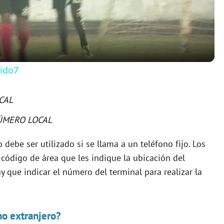
a
y
tido7
V
CAL
i
ÚMERO LOCAL
 debe ser utilizado si se llama a un teléfono fijo. Los
d
 código de área que les indique la ubicación del
y que indicar el número del terminal para realizar la
e
o
no extranjero?