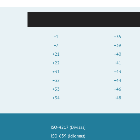
+1
+35
+7
+39
+21
+40
+22
+41
+31
+43
+32
+44
+33
+46
+34
+48
ISO-4217 (Divisas)
ISO-639 (Idiomas)