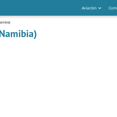
Aviación
Comu
amibia)
(Namibia)