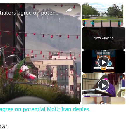
×
×
US: US media says US, Iran negotiators agree on potential MoU; Iran denies.
Play
Unmute
Fullscreen
Now Playing
agree on potential MoU; Iran denies.
CAL