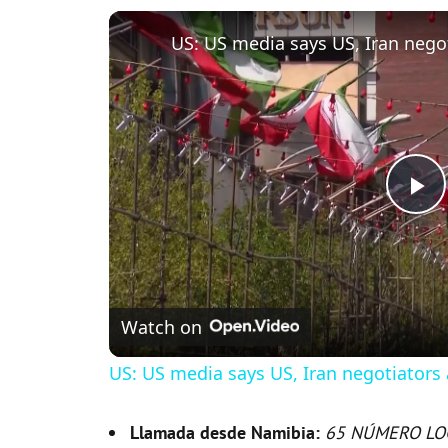
P
l
Watch on
a
US: US media says US, Iran negotiators 
y
Llamada desde Namibia:
65 NÚMERO LO