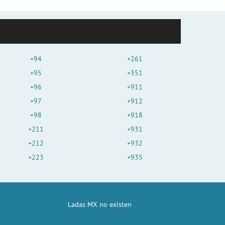
+94
+261
+95
+351
+96
+911
+97
+912
+98
+918
+211
+931
+212
+932
+223
+935
Ladas MX no existen