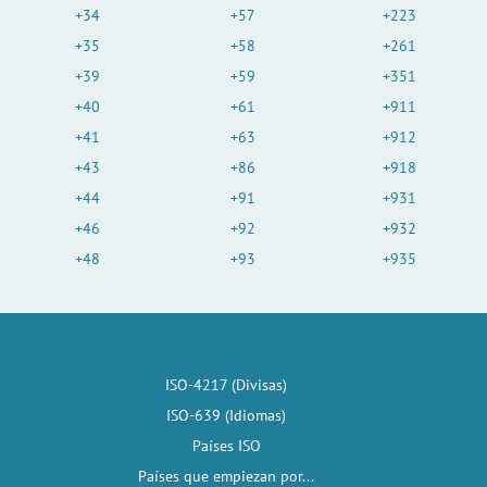
+34
+57
+223
+35
+58
+261
+39
+59
+351
+40
+61
+911
+41
+63
+912
+43
+86
+918
+44
+91
+931
+46
+92
+932
+48
+93
+935
ISO-4217 (Divisas)
ISO-639 (Idiomas)
Países ISO
Países que empiezan por...