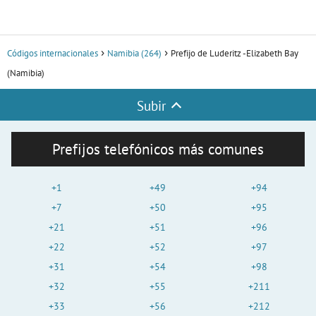
Códigos internacionales
Namibia (264)
Prefijo de Luderitz -Elizabeth Bay
(Namibia)
Subir
Prefijos telefónicos más comunes
+1
+49
+94
+7
+50
+95
+21
+51
+96
+22
+52
+97
+31
+54
+98
+32
+55
+211
+33
+56
+212