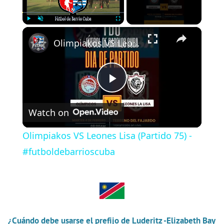
×
Play
Unmute
Fullscreen
Olimpiakos VS Leones Lisa (Partido 75) - #futboldebarrioscuba
P
Watch on
l
Olimpiakos VS Leones Lisa (Partido 75) -
a
#futboldebarrioscuba
y
V
¿Cuándo debe usarse el prefijo de Luderitz -Elizabeth Bay