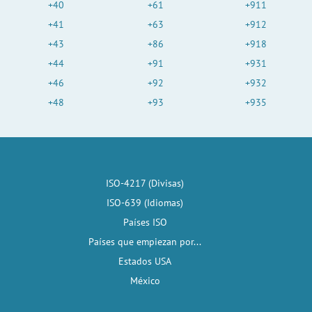
+40
+61
+911
+41
+63
+912
+43
+86
+918
+44
+91
+931
+46
+92
+932
+48
+93
+935
ISO-4217 (Divisas)
ISO-639 (Idiomas)
Países ISO
Países que empiezan por...
Estados USA
México