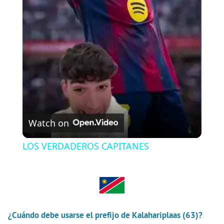
l
a
y
V
Watch on
i
LOS VERDADEROS CAPITANES
d
e
¿Cuándo debe usarse el prefijo de Kalahariplaas (63)?