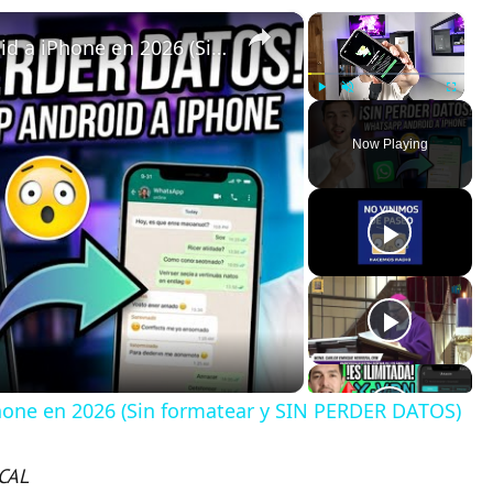
×
×
Cómo pasar WhatsApp de Android a iPhone en 2026 (Sin formatear y SIN PERDER DATOS)
Play
Unmute
Fullscreen
Now Playing
one en 2026 (Sin formatear y SIN PERDER DATOS)
CAL