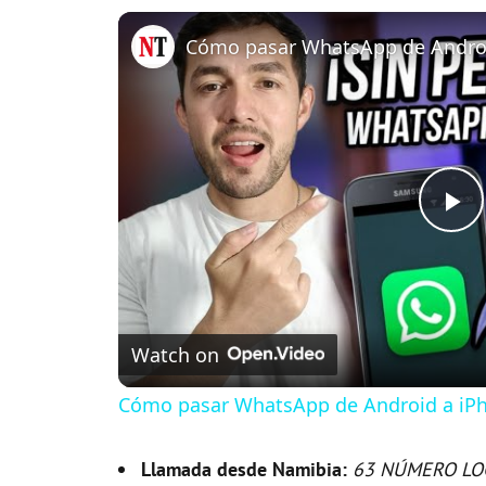
P
l
Watch on
a
Cómo pasar WhatsApp de Android a iPh
y
Llamada desde Namibia:
63 NÚMERO LO