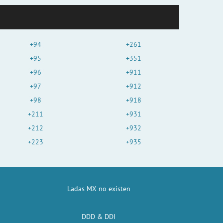
+94
+261
+95
+351
+96
+911
+97
+912
+98
+918
+211
+931
+212
+932
+223
+935
Ladas MX no existen
DDD & DDI