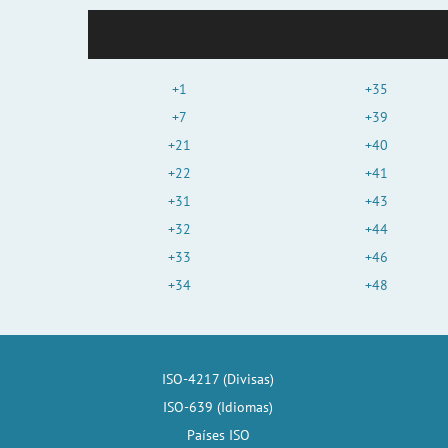
+1
+35
+7
+39
+21
+40
+22
+41
+31
+43
+32
+44
+33
+46
+34
+48
ISO-4217 (Divisas)
ISO-639 (Idiomas)
Países ISO