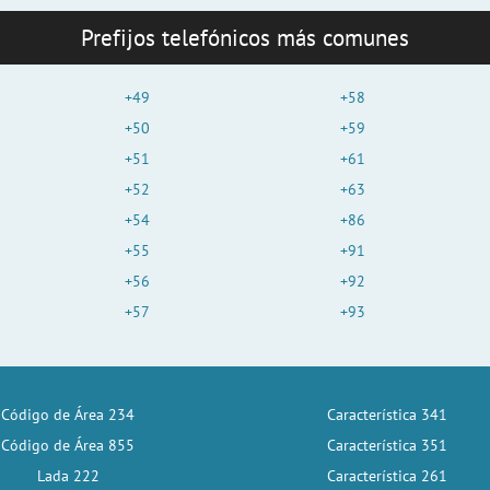
Prefijos telefónicos más comunes
+49
+58
+50
+59
+51
+61
+52
+63
+54
+86
+55
+91
+56
+92
+57
+93
Código de Área 234
Característica 341
Código de Área 855
Característica 351
Lada 222
Característica 261