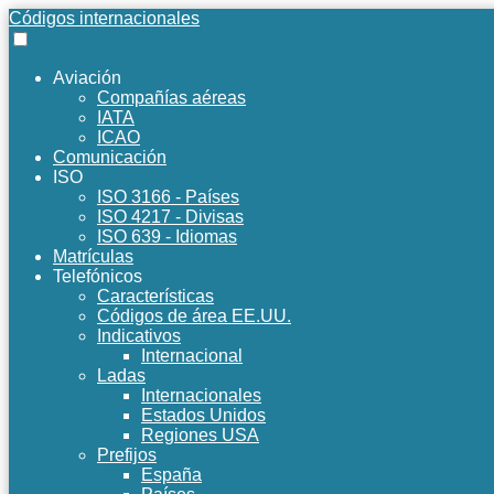
Códigos internacionales
Aviación
Compañías aéreas
IATA
ICAO
Comunicación
ISO
ISO 3166 - Países
ISO 4217 - Divisas
ISO 639 - Idiomas
Matrículas
Telefónicos
Características
Códigos de área EE.UU.
Indicativos
Internacional
Ladas
Internacionales
Estados Unidos
Regiones USA
Prefijos
España