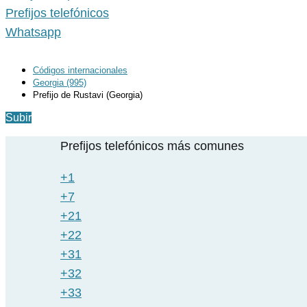
Prefijos telefónicos
Whatsapp
Códigos internacionales
Georgia (995)
Prefijo de Rustavi (Georgia)
Subir
Prefijos telefónicos más comunes
+1
+7
+21
+22
+31
+32
+33