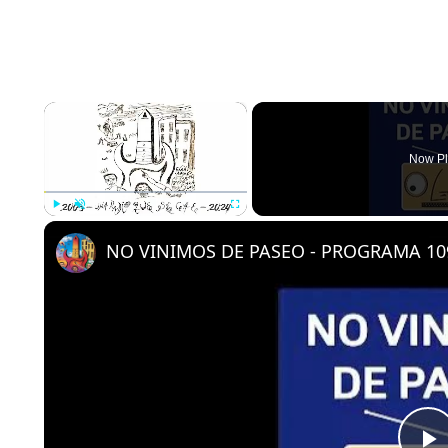
×
Now Pl
Play
Unmute
Fullscreen
NO VINIMOS DE PASEO - PROGRAMA 109