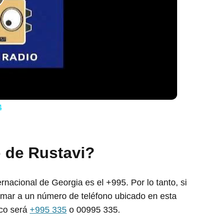
lay
ideo
4
o de Rustavi?
ernacional de Georgia es el +995. Por lo tanto, si
amar a un número de teléfono ubicado en esta
ico será
+995 335
o 00995 335.