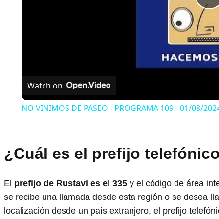
P
V
Watch on
NO VINIMOS DE PASEO - PROGRAMA 109 - 01/08/202
¿Cuál es el prefijo telefónic
El
prefijo de Rustavi es el
335
y el código de área int
se recibe una llamada desde esta región o se desea ll
localización desde un país extranjero, el prefijo telefón