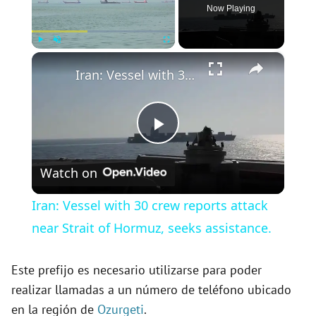
Now Playing
×
Play
Unmute
Fullscreen
Iran: Vessel with 30 crew reports attack near Strait of Hormuz, seeks assistance.
P
Watch on
l
Iran: Vessel with 30 crew reports attack
a
near Strait of Hormuz, seeks assistance.
y
Este prefijo es necesario utilizarse para poder
realizar llamadas a un número de teléfono ubicado
en la región de
Ozurgeti
.
V