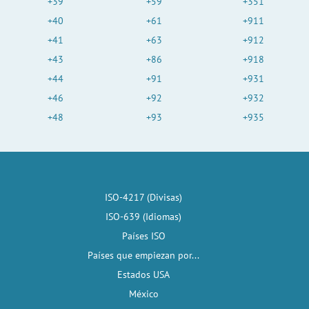
+39
+59
+351
+40
+61
+911
+41
+63
+912
+43
+86
+918
+44
+91
+931
+46
+92
+932
+48
+93
+935
ISO-4217 (Divisas)
ISO-639 (Idiomas)
Países ISO
Países que empiezan por...
Estados USA
México