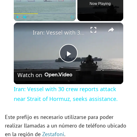
Now Playing
×
Play
Unmute
Fullscreen
Iran: Vessel with 30 crew reports attack near Strait of Hormuz, seeks assistance.
P
Watch on
l
Iran: Vessel with 30 crew reports attack
a
near Strait of Hormuz, seeks assistance.
y
Este prefijo es necesario utilizarse para poder
realizar llamadas a un número de teléfono ubicado
en la región de
Zestafoni
.
V