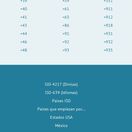
+39
+59
+351
+40
+61
+911
+41
+63
+912
+43
+86
+918
+44
+91
+931
+46
+92
+932
+48
+93
+935
ISO-4217 (Divisas)
ISO-639 (Idiomas)
Países ISO
Países que empiezan por...
Estados USA
México