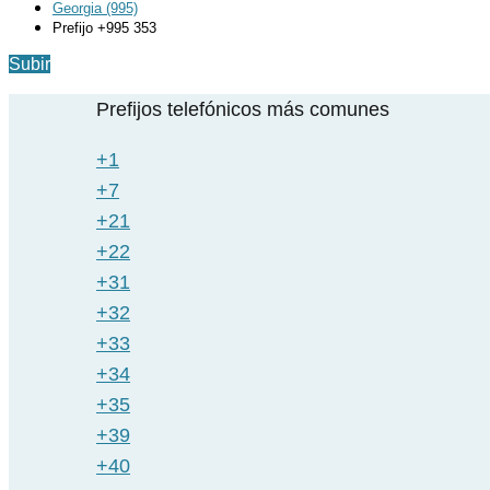
Georgia (995)
Prefijo +995 353
Subir
Prefijos telefónicos más comunes
+1
+7
+21
+22
+31
+32
+33
+34
+35
+39
+40