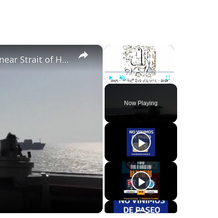
×
×
Iran: Vessel with 30 crew reports attack near Strait of Hormuz, seeks assistance.
Play
Unmute
Fullscreen
Now Playing