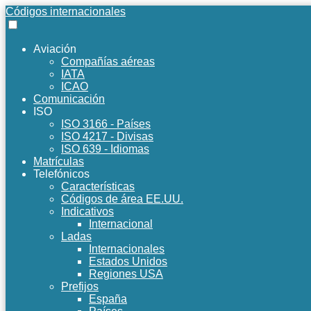
Códigos internacionales
Aviación
Compañías aéreas
IATA
ICAO
Comunicación
ISO
ISO 3166 - Países
ISO 4217 - Divisas
ISO 639 - Idiomas
Matrículas
Telefónicos
Características
Códigos de área EE.UU.
Indicativos
Internacional
Ladas
Internacionales
Estados Unidos
Regiones USA
Prefijos
España