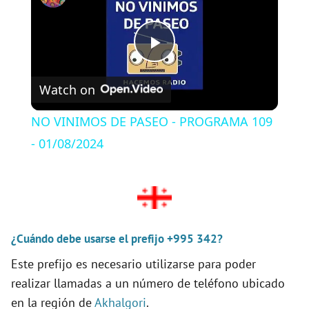
P
Watch on
l
NO VINIMOS DE PASEO - PROGRAMA 109
a
- 01/08/2024
y
V
¿Cuándo debe usarse el prefijo +995 342?
Este prefijo es necesario utilizarse para poder
i
realizar llamadas a un número de teléfono ubicado
en la región de
Akhalgori
.