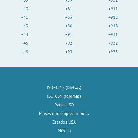
+40
+61
+911
+41
+63
+912
+43
+86
+918
+44
+91
+931
+46
+92
+932
+48
+93
+935
ISO-4217 (Divisas)
ISO-639 (Idiomas)
Países ISO
Países que empiezan por...
Estados USA
México