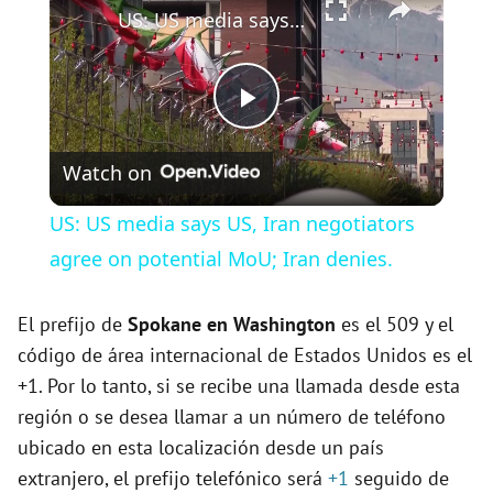
US: US media says US, Iran negotiators agree on potential MoU; Iran denies.
P
Watch on
l
US: US media says US, Iran negotiators
a
agree on potential MoU; Iran denies.
y
El prefijo de
Spokane en Washington
es el 509 y el
código de área internacional de Estados Unidos es el
+1. Por lo tanto, si se recibe una llamada desde esta
V
región o se desea llamar a un número de teléfono
ubicado en esta localización desde un país
i
extranjero, el prefijo telefónico será
+1
seguido de