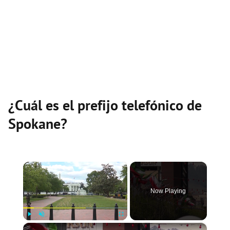
¿Cuál es el prefijo telefónico de
Spokane?
×
Now Playing
×
Play
Unmute
Fullscreen