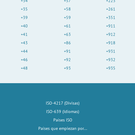
+34
+57
+223
+35
+58
+261
+39
+59
+351
+40
+61
+911
+41
+63
+912
+43
+86
+918
+44
+91
+931
+46
+92
+932
+48
+93
+935
ISO-4217 (Divisas)
ISO-639 (Idiomas)
Países ISO
Países que empiezan por...