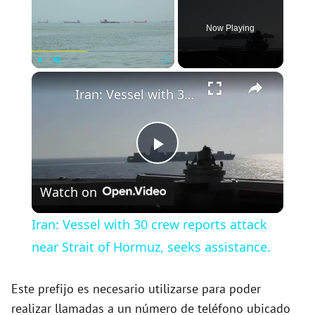
Now Playing
×
Play
Unmute
Fullscreen
Iran: Vessel with 30 crew reports attack near Strait of Hormuz, seeks assistance.
P
Watch on
l
Iran: Vessel with 30 crew reports attack
a
near Strait of Hormuz, seeks assistance.
y
Este prefijo es necesario utilizarse para poder
realizar llamadas a un número de teléfono ubicado