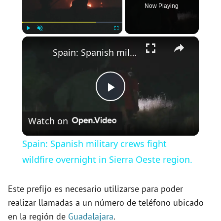
Now Playing
×
Play
Unmute
Fullscreen
Spain: Spanish military crews fight wildfire overnight in Sierra Oeste region.
P
Watch on
l
Spain: Spanish military crews fight
a
wildfire overnight in Sierra Oeste region.
y
Este prefijo es necesario utilizarse para poder
realizar llamadas a un número de teléfono ubicado
en la región de
Guadalajara
.
V