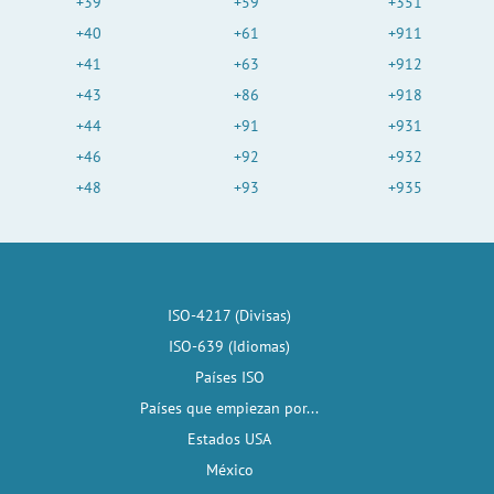
+39
+59
+351
+40
+61
+911
+41
+63
+912
+43
+86
+918
+44
+91
+931
+46
+92
+932
+48
+93
+935
ISO-4217 (Divisas)
ISO-639 (Idiomas)
Países ISO
Países que empiezan por...
Estados USA
México