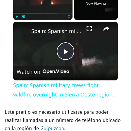
Now Playing
×
Play
Unmute
Fullscreen
Spain: Spanish military crews fight wildfire overnight in Sierra Oeste region.
P
Watch on
l
Spain: Spanish military crews fight
a
wildfire overnight in Sierra Oeste region.
y
Este prefijo es necesario utilizarse para poder
realizar llamadas a un número de teléfono ubicado
en la región de
Guipuzcoa
.
V