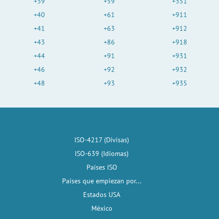
+39
+59
+351
+40
+61
+911
+41
+63
+912
+43
+86
+918
+44
+91
+931
+46
+92
+932
+48
+93
+935
ISO-4217 (Divisas)
ISO-639 (Idiomas)
Países ISO
Países que empiezan por...
Estados USA
México