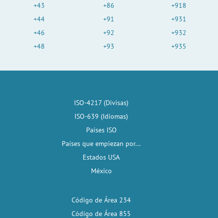
+43
+86
+918
+44
+91
+931
+46
+92
+932
+48
+93
+935
ISO-4217 (Divisas)
ISO-639 (Idiomas)
Países ISO
Países que empiezan por...
Estados USA
México
Código de Área 234
Código de Área 855