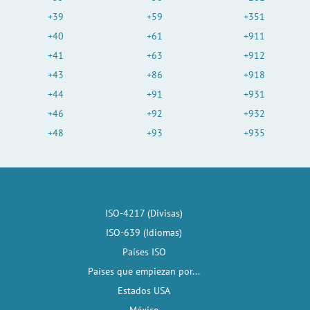
+39
+59
+351
+40
+61
+911
+41
+63
+912
+43
+86
+918
+44
+91
+931
+46
+92
+932
+48
+93
+935
ISO-4217 (Divisas)
ISO-639 (Idiomas)
Países ISO
Países que empiezan por...
Estados USA