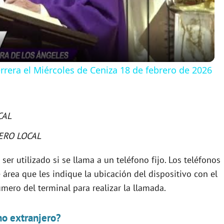
a
y
rera el Miércoles de Ceniza 18 de febrero de 2026
V
CAL
i
ERO LOCAL
d
ser utilizado si se llama a un teléfono fijo. Los teléfonos
área que les indique la ubicación del dispositivo con el
e
úmero del terminal para realizar la llamada.
o
no extranjero?