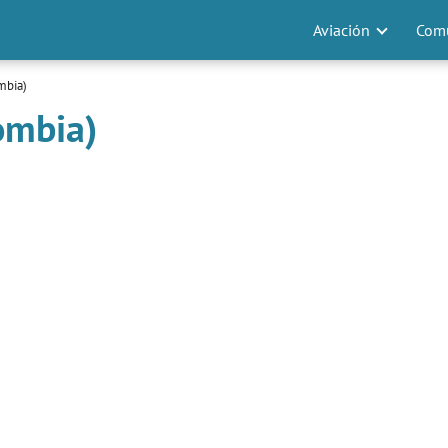
Aviación
Comu
mbia)
ombia)