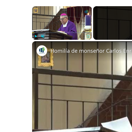
×
Play
Unmute
Fullscreen