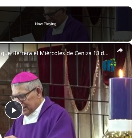
Now Playing
×
Homilía de monseñor Carlos Enrique Herrera el Miércoles de Ceniza 18 de febrero de 2026 en Guatemala
P
l