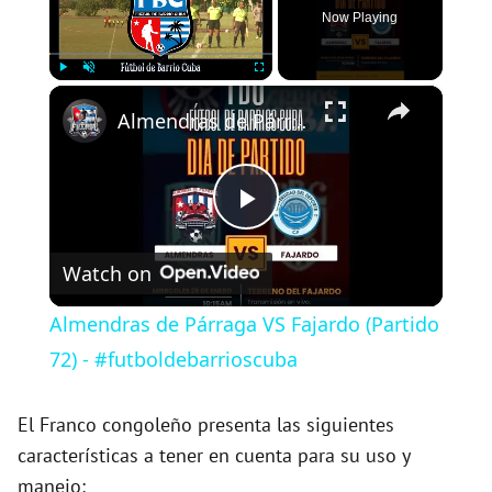
Now Playing
×
Play
Unmute
Fullscreen
Almendras de Párraga VS Fajardo (Partido 72) - #futboldebarrioscuba
P
Watch on
l
Almendras de Párraga VS Fajardo (Partido
a
72) - #futboldebarrioscuba
y
El Franco congoleño presenta las siguientes
características a tener en cuenta para su uso y
manejo: