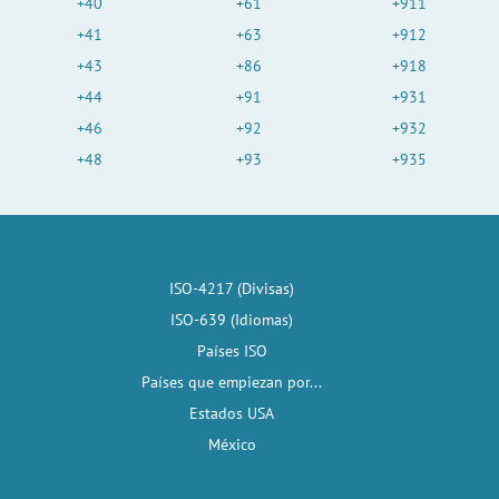
+40
+61
+911
+41
+63
+912
+43
+86
+918
+44
+91
+931
+46
+92
+932
+48
+93
+935
ISO-4217 (Divisas)
ISO-639 (Idiomas)
Países ISO
Países que empiezan por...
Estados USA
México