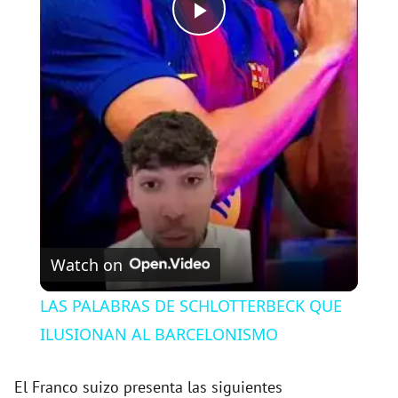
P
l
a
y
V
Watch on
i
LAS PALABRAS DE SCHLOTTERBECK QUE
ILUSIONAN AL BARCELONISMO
d
El Franco suizo presenta las siguientes