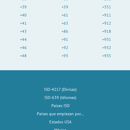
+39
+59
+351
+40
+61
+911
+41
+63
+912
+43
+86
+918
+44
+91
+931
+46
+92
+932
+48
+93
+935
ISO-4217 (Divisas)
ISO-639 (Idiomas)
Países ISO
Países que empiezan por...
Estados USA