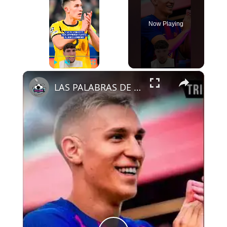
Now Playing
×
Play
Unmute
Fullscreen
LAS PALABRAS DE SCHLOTTERBECK QUE ILUSIONAN AL BARCELONISMO