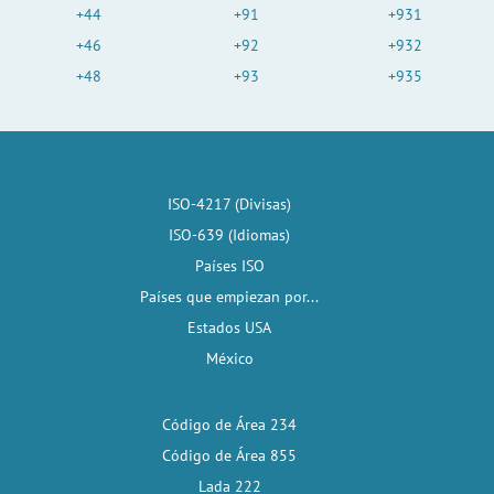
+44
+91
+931
+46
+92
+932
+48
+93
+935
ISO-4217 (Divisas)
ISO-639 (Idiomas)
Países ISO
Países que empiezan por...
Estados USA
México
Código de Área 234
Código de Área 855
Lada 222