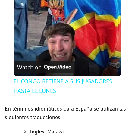
l
a
y
V
Watch on
i
EL CONGO RETIENE A SUS JUGADORES
HASTA EL LUNES
d
En términos idiomáticos para España se utilizan las
e
siguientes traducciones:
Inglés:
Malawi
o