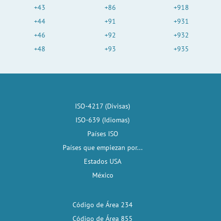
+43
+86
+918
+44
+91
+931
+46
+92
+932
+48
+93
+935
ISO-4217 (Divisas)
ISO-639 (Idiomas)
Países ISO
Países que empiezan por...
Estados USA
México
Código de Área 234
Código de Área 855