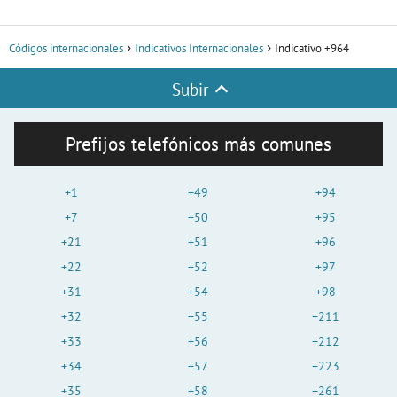
Códigos internacionales
Indicativos Internacionales
Indicativo +964
Subir
Prefijos telefónicos más comunes
+1
+49
+94
+7
+50
+95
+21
+51
+96
+22
+52
+97
+31
+54
+98
+32
+55
+211
+33
+56
+212
+34
+57
+223
+35
+58
+261