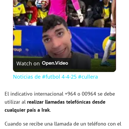
l
a
y
V
Watch on
i
Noticias de #futbol 4-4-25 #cullera
d
El indicativo internacional +964 o 00964 se debe
utilizar al
realizar llamadas telefónicas desde
e
cualquier país a Irak
.
Cuando se recibe una llamada de un teléfono con el
o